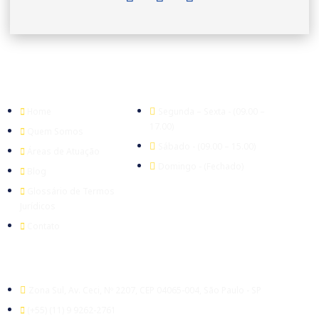
Empresa
Expediente
Home
Segunda – Sexta - (09.00 –
17.00)
Quem Somos
Sábado - (09.00 – 15.00)
Áreas de Atuação
Domingo - (Fechado)
Blog
Glossário de Termos
Jurídicos
Contato
Escritório
Zona Sul, Av. Ceci, Nº 2207, CEP 04065-004, São Paulo - SP
(+55) (11) 9 9262-2761