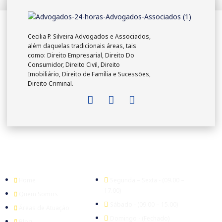
Cecilia P. Silveira Advogados e Associados,
além daquelas tradicionais áreas, tais
como: Direito Empresarial, Direito Do
Consumidor, Direito Civil, Direito
Imobiliário, Direito de Família e Sucessões,
Direito Criminal.
Empresa
Expediente
Home
Segunda – Sexta - (09.00 –
17.00)
Quem Somos
Sábado - (09.00 – 15.00)
Áreas de Atuação
Domingo - (Fechado)
Blog