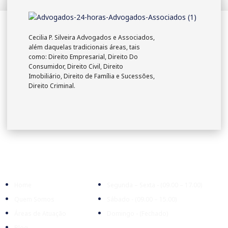
Cecilia P. Silveira Advogados e Associados,
além daquelas tradicionais áreas, tais
como: Direito Empresarial, Direito Do
Consumidor, Direito Civil, Direito
Imobiliário, Direito de Família e Sucessões,
Direito Criminal.
Empresa
Expediente
Home
Segunda – Sexta - (09.00 – 17.00)
Quem Somos
Sábado - (09.00 – 15.00)
Áreas de Atuação
Domingo - (Fechado)
Blog