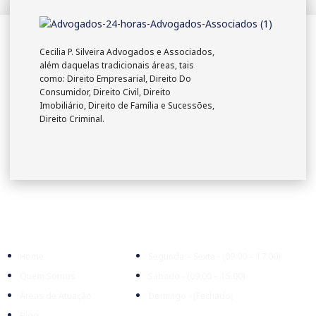
Cecilia P. Silveira Advogados e Associados,
além daquelas tradicionais áreas, tais
como: Direito Empresarial, Direito Do
Consumidor, Direito Civil, Direito
Imobiliário, Direito de Família e Sucessões,
Direito Criminal.
Empresa
Expediente
Home
Segunda – Sexta - (09.00 – 17.00)
Quem Somos
Sábado - (09.00 – 15.00)
Áreas de Atuação
Domingo - (Fechado)
Blog