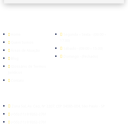
Empresa
Expediente
Home
Segunda – Sexta - (09.00 –
17.00)
Quem Somos
Sábado - (09.00 – 15.00)
Áreas de Atuação
Domingo - (Fechado)
Blog
Glossário de Termos
Jurídicos
Contato
Escritório
Zona Sul, Av. Ceci, Nº 2207, CEP 04065-004, São Paulo - SP
(+55) (11) 9 9262-2761
(+55) (11) 9 9262-2761