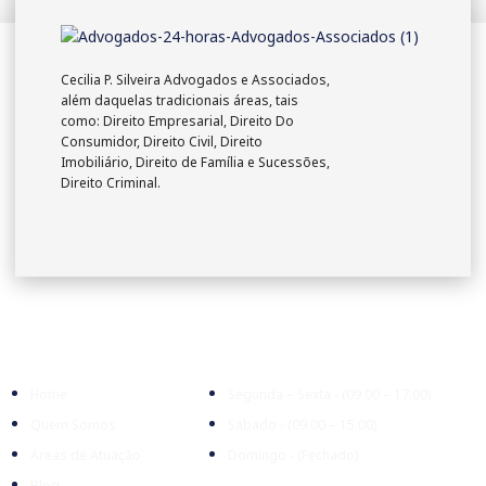
Cecilia P. Silveira Advogados e Associados,
além daquelas tradicionais áreas, tais
como: Direito Empresarial, Direito Do
Consumidor, Direito Civil, Direito
Imobiliário, Direito de Família e Sucessões,
Direito Criminal.
Empresa
Expediente
Home
Segunda – Sexta - (09.00 – 17.00)
Quem Somos
Sábado - (09.00 – 15.00)
Áreas de Atuação
Domingo - (Fechado)
Blog