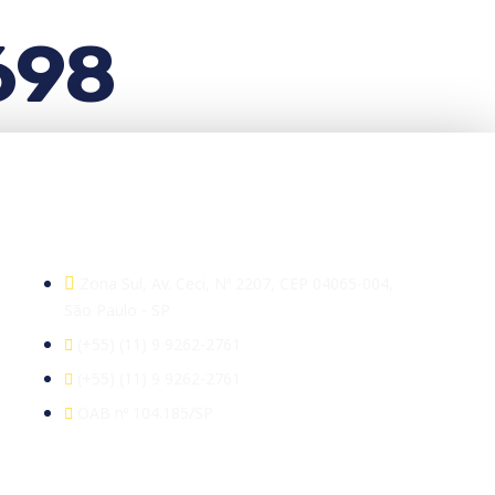
2698
Escritório
Zona Sul, Av. Ceci, Nº 2207, CEP 04065-004,
São Paulo - SP
(+55) (11) 9 9262-2761
(+55) (11) 9 9262-2761
OAB nº 104.185/SP