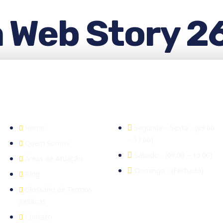
a Web Story 
Empresa
Expediente
Home
Segunda – Sexta - (09.00
– 17.00)
Quem Somos
Sábado - (09.00 – 15.00)
Áreas de Atuação
Domingo - (Fechado)
Blog
Glossário de Termos
Jurídicos
Contato