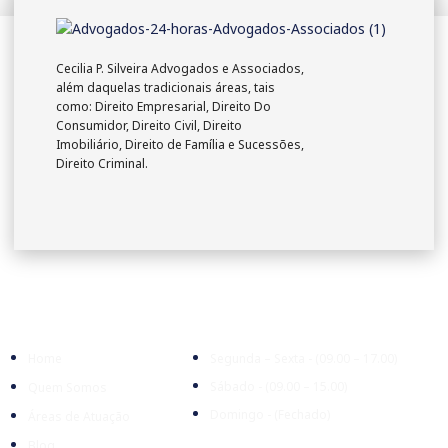
Cecilia P. Silveira Advogados e Associados,
além daquelas tradicionais áreas, tais
como: Direito Empresarial, Direito Do
Consumidor, Direito Civil, Direito
Imobiliário, Direito de Família e Sucessões,
Direito Criminal.
Empresa
Expediente
Home
Segunda – Sexta - (09.00 – 17.00)
Sábado - (09.00 – 15.00)
Quem Somos
Domingo - (Fechado)
Áreas de Atuação
Blog