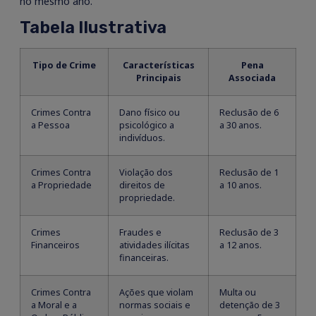
no mesmo ano.
Tabela Ilustrativa
Tipo de Crime
Características
Pena
Principais
Associada
Crimes Contra
Dano físico ou
Reclusão de 6
a Pessoa
psicológico a
a 30 anos.
indivíduos.
Crimes Contra
Violação dos
Reclusão de 1
a Propriedade
direitos de
a 10 anos.
propriedade.
Crimes
Fraudes e
Reclusão de 3
Financeiros
atividades ilícitas
a 12 anos.
financeiras.
Crimes Contra
Ações que violam
Multa ou
a Moral e a
normas sociais e
detenção de 3