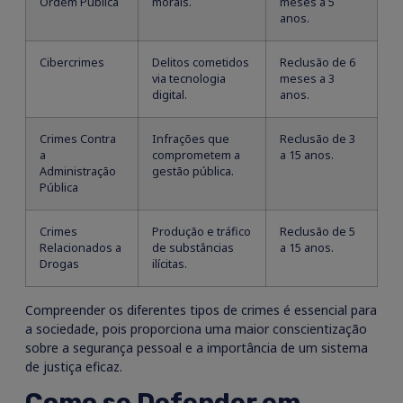
Ordem Pública
morais.
meses a 5
anos.
Cibercrimes
Delitos cometidos
Reclusão de 6
via tecnologia
meses a 3
digital.
anos.
Crimes Contra
Infrações que
Reclusão de 3
a
comprometem a
a 15 anos.
Administração
gestão pública.
Pública
Crimes
Produção e tráfico
Reclusão de 5
Relacionados a
de substâncias
a 15 anos.
Drogas
ilícitas.
Compreender os diferentes tipos de crimes é essencial para
a sociedade, pois proporciona uma maior conscientização
sobre a segurança pessoal e a importância de um sistema
de justiça eficaz.
Como se Defender em