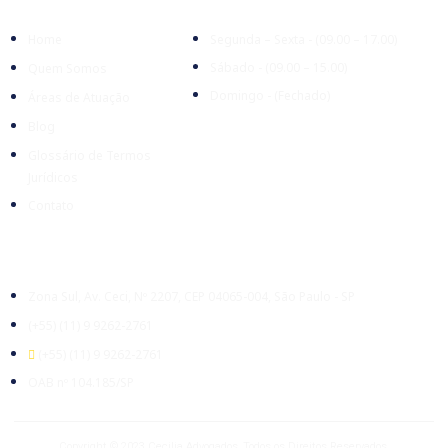
Home
Segunda – Sexta - (09.00 – 17.00)
Sábado - (09.00 – 15.00)
Quem Somos
Domingo - (Fechado)
Áreas de Atuação
Blog
Glossário de Termos
Jurídicos
Contato
Escritório
Zona Sul, Av. Ceci, Nº 2207, CEP 04065-004, São Paulo - SP
(+55) (11) 9 9262-2761
(+55) (11) 9 9262-2761
OAB nº 104.185/SP
Copyright © 2023 Cecilia Advogados, Todos os Direitos Reservados.