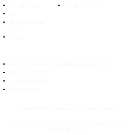
Áreas de Atuação
Domingo - (Fechado)
Blog
Glossário de Termos
Jurídicos
Contato
Escritório
Zona Sul, Av. Ceci, Nº 2207, CEP 04065-004, São Paulo - SP
(+55) (11) 9 9262-2761
(+55) (11) 9 9262-2761
OAB nº 104.185/SP
Copyright © 2023 Cecilia Advogados, Todos os Direitos Reservados.
OAB nº 104.185/SP - Cecilia P. Silveira - Zona Sul, Av. Ceci, Nº 2207, CEP
04065-004, São Paulo - SP