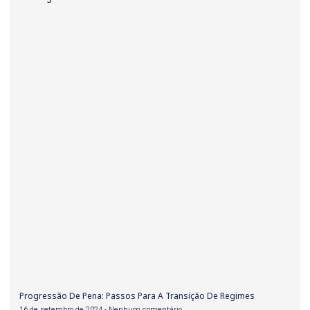
Progressão De Pena: Passos Para A Transição De Regimes
16 de setembro de 2024
Nenhum comentário