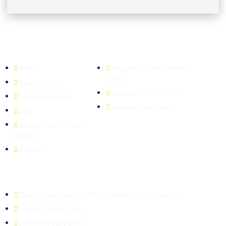
Empresa
Expediente
Home
Segunda – Sexta - (09.00 –
17.00)
Quem Somos
Sábado - (09.00 – 15.00)
Áreas de Atuação
Domingo - (Fechado)
Blog
Glossário de Termos
Jurídicos
Contato
Escritório
Zona Sul, Av. Ceci, Nº 2207, CEP 04065-004, São Paulo - SP
(+55) (11) 9 9262-2761
(+55) (11) 9 9262-2761