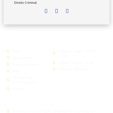
Direito Criminal.
Empresa
Expediente
Home
Segunda – Sexta - (09.00 –
17.00)
Quem Somos
Sábado - (09.00 – 15.00)
Áreas de Atuação
Domingo - (Fechado)
Blog
Glossário de
Termos Jurídicos
Contato
Escritório
Zona Sul, Av. Ceci, Nº 2207, CEP 04065-004, São Paulo - SP