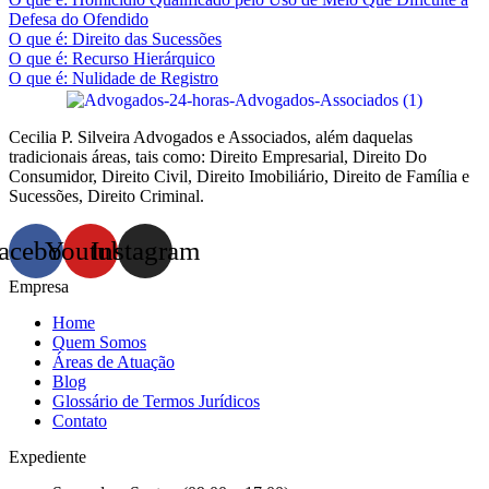
Defesa do Ofendido
O que é: Direito das Sucessões
O que é: Recurso Hierárquico
O que é: Nulidade de Registro
Cecilia P. Silveira Advogados e Associados, além daquelas
tradicionais áreas, tais como: Direito Empresarial, Direito Do
Consumidor, Direito Civil, Direito Imobiliário, Direito de Família e
Sucessões, Direito Criminal.
acebook
Youtube
Instagram
Empresa
Home
Quem Somos
Áreas de Atuação
Blog
Glossário de Termos Jurídicos
Contato
Expediente