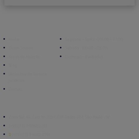
Empresa
Expediente
Home
Segunda – Sexta - (09.00 – 17.00)
Quem Somos
Sábado - (09.00 – 15.00)
Áreas de Atuação
Domingo - (Fechado)
Blog
Glossário de Termos
Jurídicos
Contato
Escritório
Zona Sul, Av. Ceci, Nº 2207, CEP 04065-004, São Paulo - SP
(+55) (11) 9 9262-2761
(+55) (11) 9 9262-2761